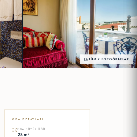
TÜM 7 FOTOĞRAFLAR
+2
FOTOĞRAF
ODA DETAYLARI
ODA BÜYÜKLÜĞÜ
28 m²