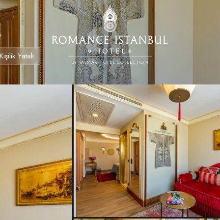
t
işilik Yatak
BY YASMAK HOTEL COLLECTION