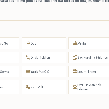
duvarlardaki tılsımlı gömlek süslemelerini barındıran bu oda, mükemmel bi
shower
liquor
ve Seti
Duş
Minibar
phone
dry
Direkt Telefon
Saç Kurutma Makinesi
king_bed
redeem
Servisi
Yastık Menüsü
Lokum İkramı
Evcil Hayvan Kabul
electrical_services
pets
nozu
220 Volt
Edilmez