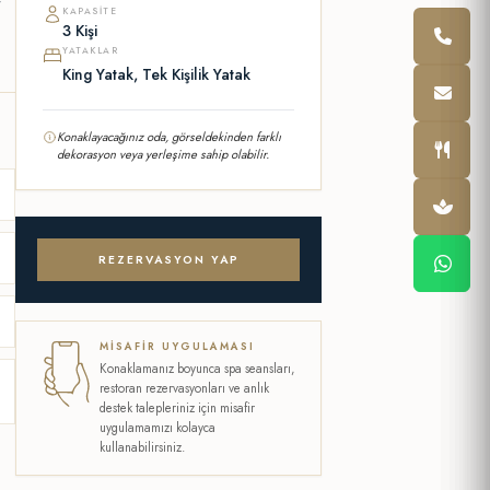
r
KAPASITE
3 Kişi
YATAKLAR
King Yatak, Tek Kişilik Yatak
Konaklayacağınız oda, görseldekinden farklı
dekorasyon veya yerleşime sahip olabilir.
REZERVASYON YAP
MISAFIR UYGULAMASI
Konaklamanız boyunca spa seansları,
restoran rezervasyonları ve anlık
destek talepleriniz için misafir
uygulamamızı kolayca
kullanabilirsiniz.