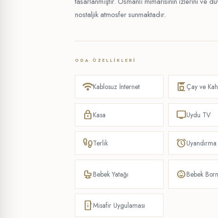
tasarlanmıştır. Osmanlı mimarisinin izlerini ve 
nostaljik atmosfer sunmaktadır.
ODA ÖZELLIKLERI
wifi
coffee_maker
Kablosuz İnternet
Çay ve Kah
lock
tv
Kasa
Uydu TV
footprint
alarm
Terlik
Uyandırma 
crib
child_care
Bebek Yatağı
Bebek Bor
mobile_info
Misafir Uygulaması