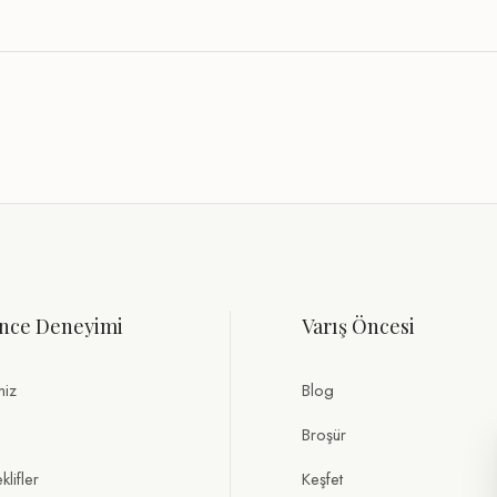
nce Deneyimi
Varış Öncesi
miz
Blog
Broşür
lifler
Keşfet