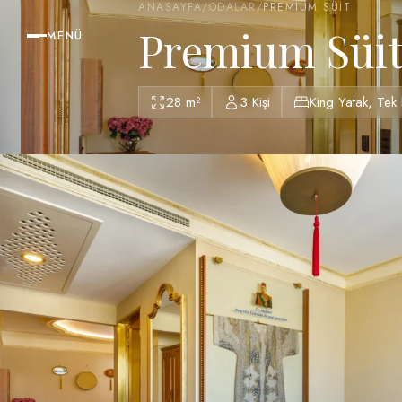
ANASAYFA
/
ODALAR
/
PREMIUM SÜIT
Premium Süi
MENÜ
28 m²
3 Kişi
King Yatak, Tek K