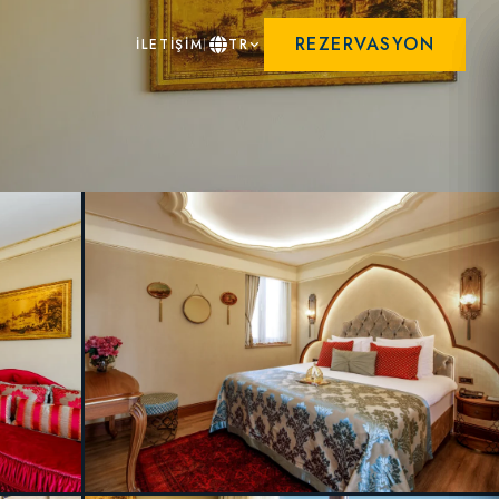
REZERVASYON
İLETİŞİM
TR