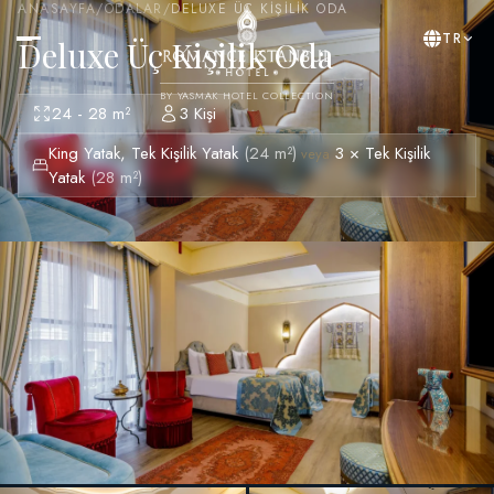
ANASAYFA
/
ODALAR
/
DELUXE ÜÇ KIŞILIK ODA
TR
Deluxe Üç Kişilik Oda
BY YASMAK HOTEL COLLECTION
24 - 28 m²
3 Kişi
King Yatak, Tek Kişilik Yatak
(24 m²)
3 × Tek Kişilik
veya
Yatak
(28 m²)