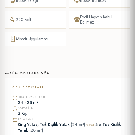
crib
child_care
Bebek Yatağı
Bebek Bornozu
Evcil Hayvan Kabul
electrical_services
pets
220 Volt
Edilmez
mobile_info
Misafir Uygulaması
TÜM ODALARA DÖN
ODA DETAYLARI
ODA BÜYÜKLÜĞÜ
24 - 28 m²
KAPASITE
3 Kişi
YATAKLAR
King Yatak, Tek Kişilik Yatak
(24 m²)
3 × Tek Kişilik
veya
Yatak
(28 m²)