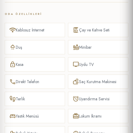
ODA ÖZELLIKLERI
wifi
coffee_maker
Kablosuz İnternet
Çay ve Kahve Seti
shower
liquor
Duş
Minibar
lock
tv
Kasa
Uydu TV
phone
dry
Direkt Telefon
Saç Kurutma Makinesi
footprint
alarm
Terlik
Uyandırma Servisi
king_bed
redeem
Yastık Menüsü
Lokum İkramı